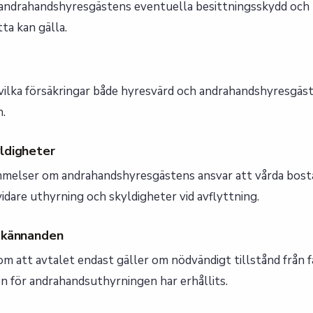
ndrahandshyresgästens eventuella besittningsskydd och 
ta kan gälla.
lka försäkringar både hyresvärd och andrahandshyresgäst
.
ldigheter
mmelser om andrahandshyresgästens ansvar att vårda bost
idare uthyrning och skyldigheter vid avflyttning.
dkännanden
om att avtalet endast gäller om nödvändigt tillstånd från 
 för andrahandsuthyrningen har erhållits.