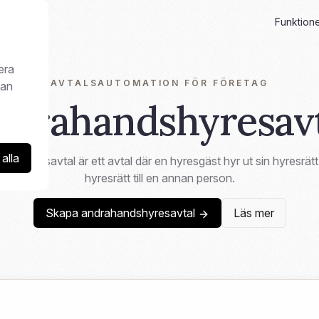
Funktion
era
AVTALSAUTOMATION FÖR FÖRETAG
kan
ndrahandshyresavt
alla
ndshyresavtal är ett avtal där en hyresgäst hyr ut sin hyresrätt 
hyresrätt till en annan person.
Skapa andrahandshyresavtal
Läs mer