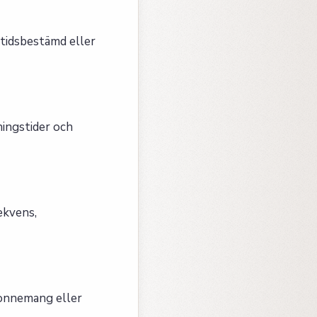
tidsbestämd eller
ningstider och
ekvens,
abonnemang eller