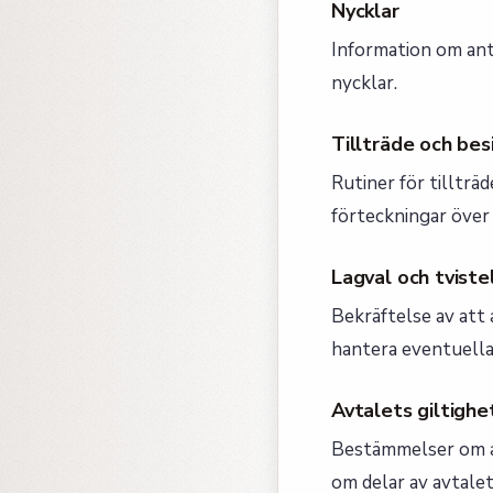
Nycklar
Information om ant
nycklar.
Tillträde och bes
Rutiner för tilltr
förteckningar över
Lagval och tviste
Bekräftelse av att 
hantera eventuella 
Avtalets giltighe
Bestämmelser om a
om delar av avtalet 