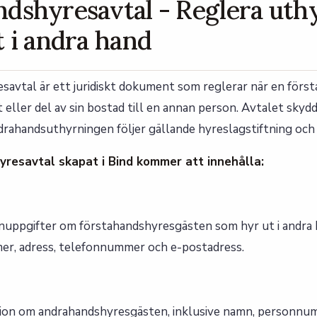
dshyresavtal - Reglera uth
t i andra hand
savtal är ett juridiskt dokument som reglerar när en för
t eller del av sin bostad till en annan person. Avtalet skyd
drahandsuthyrningen följer gällande hyreslagstiftning och k
resavtal skapat i Bind kommer att innehålla:
nuppgifter om förstahandshyresgästen som hyr ut i andra h
r, adress, telefonnummer och e-postadress.
ion om andrahandshyresgästen, inklusive namn, personnum