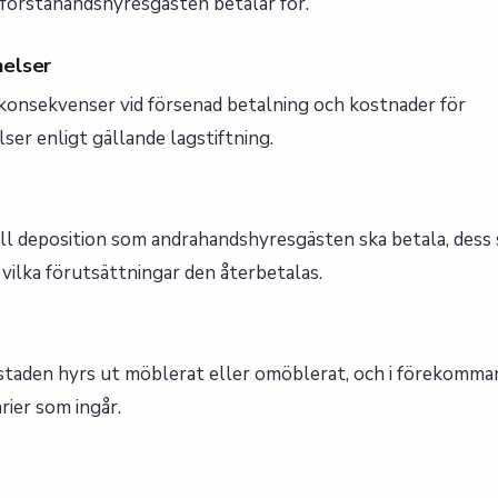
 förstahandshyresgästen betalar för.
nelser
onsekvenser vid försenad betalning och kostnader för
er enligt gällande lagstiftning.
ll deposition som andrahandshyresgästen ska betala, dess 
vilka förutsättningar den återbetalas.
taden hyrs ut möblerat eller omöblerat, och i förekommand
rier som ingår.