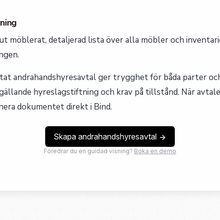
ning
 möblerat, detaljerad lista över alla möbler och inventarie
ngen.
tat andrahandshyresavtal ger trygghet för båda parter och
gällande hyreslagstiftning och krav på tillstånd. När avtale
nera dokumentet direkt i Bind.
Skapa andrahandshyresavtal
Föredrar du en guidad visning?
Boka en demo