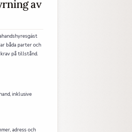
yrning av
stahandshyresgäst
dar båda parter och
rav på tillstånd.
and, inklusive
mer, adress och