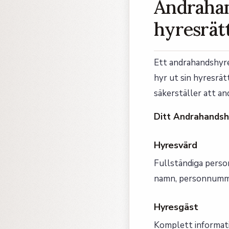
Andrahan
hyresrät
Ett andrahandshyre
hyr ut sin hyresrät
säkerställer att an
Ditt Andrahandshy
Hyresvärd
Fullständiga perso
namn, personnumme
Hyresgäst
Komplett informat