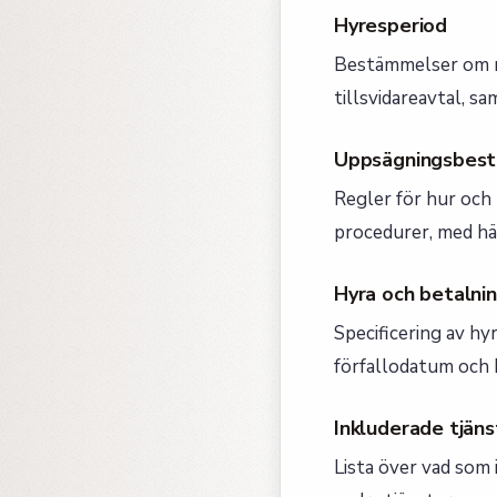
Hyresperiod
Bestämmelser om nä
tillsvidareavtal, s
Uppsägningsbes
Regler för hur och 
procedurer, med hä
Hyra och betalnin
Specificering av hy
förfallodatum och 
Inkluderade tjäns
Lista över vad som 