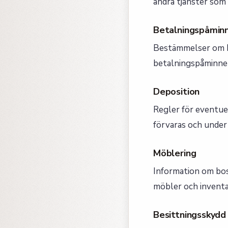
andra tjänster som
Betalningspåmin
Bestämmelser om k
betalningspåminnels
Deposition
Regler för eventue
förvaras och under 
Möblering
Information om bos
möbler och inventa
Besittningsskydd