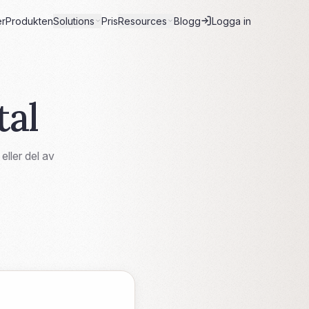
er
Produkten
Solutions
Pris
Resources
Blogg
Logga in
al
eller del av