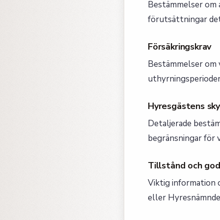
Bestämmelser om a
förutsättningar det
Försäkringskrav
Bestämmelser om vi
uthyrningsperioden
Hyresgästens sky
Detaljerade bestä
begränsningar för v
Tillstånd och go
Viktig information 
eller Hyresnämnden