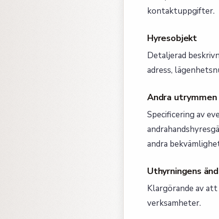
kontaktuppgifter.
Hyresobjekt
Detaljerad beskrivn
adress, lägenhetsn
Andra utrymmen o
Specificering av e
andrahandshyresgäst
andra bekvämlighet
Uthyrningens än
Klargörande av att
verksamheter.