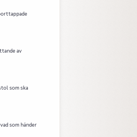
 borttappade
ättande av
stol som ska
 vad som händer